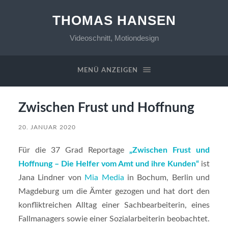
THOMAS HANSEN
Videoschnitt, Motiondesign
MENÜ ANZEIGEN
Zwischen Frust und Hoffnung
20. JANUAR 2020
Für die 37 Grad Reportage
„Zwischen Frust und
Hoffnung – Die Helfer vom Amt und ihre Kunden“
ist
Jana Lindner von
Mia Media
in Bochum, Berlin und
Magdeburg um die Ämter gezogen und hat dort den
konfliktreichen Alltag einer Sachbearbeiterin, eines
Fallmanagers sowie einer Sozialarbeiterin beobachtet.