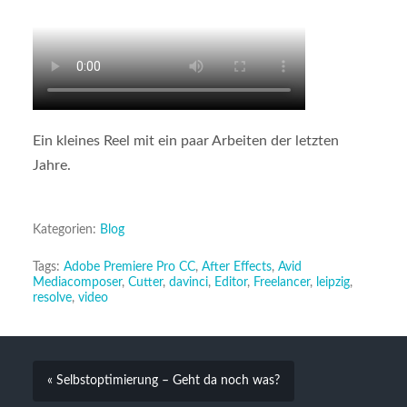
Ein kleines Reel mit ein paar Arbeiten der letzten
Jahre.
Kategorien:
Blog
Tags:
Adobe Premiere Pro CC
,
After Effects
,
Avid
Mediacomposer
,
Cutter
,
davinci
,
Editor
,
Freelancer
,
leipzig
,
resolve
,
video
« Selbstoptimierung – Geht da noch was?