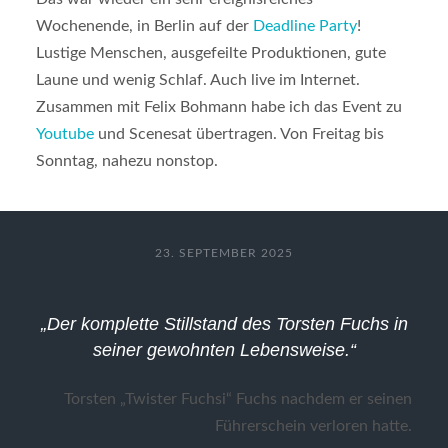
Wochenende, in Berlin auf der
Deadline Party
!
Lustige Menschen, ausgefeilte Produktionen, gute
Laune und wenig Schlaf. Auch live im Internet.
Zusammen mit Felix Bohmann habe ich das Event zu
Youtube
und Scenesat übertragen. Von Freitag bis
Sonntag, nahezu nonstop.
23. SEPTEMBER 2025
„Der komplette Stillstand des Torsten Fuchs in
seiner gewohnten Lebensweise.“
Torsten „Twister Fuchsi“ Fuchs nachdem er seinen
Führerschein verloren hatte.