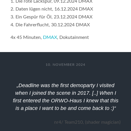
1. Die rote Lackspur, 09.12.2024 DMAX
2. Daten lügen nicht, 16.12.2024 DMAX
3. Ein Gespür für Öl, 23.12.2024 DMAX
4. Die Fahrerflucht, 30.12.2024 DMAX
4x 45 Minuten,
DMAX
, Dokutainment
10. NOVEMBER 2024
„Deadline was the first demoparty I visited
when I joined the scene in 2017. [..] When I
first entered the ORWO-Haus I knew that this
is a place I want to be and come back to :)“
nr4/ Team210, (shader magician)