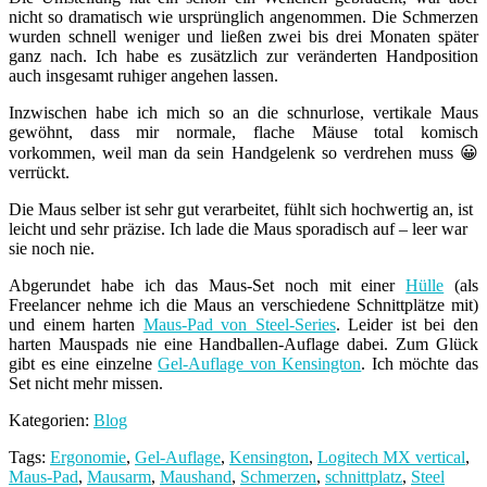
nicht so dramatisch wie ursprünglich angenommen. Die Schmerzen
wurden schnell weniger und ließen zwei bis drei Monaten später
ganz nach. Ich habe es zusätzlich zur veränderten Handposition
auch insgesamt ruhiger angehen lassen.
Inzwischen habe ich mich so an die schnurlose, vertikale Maus
gewöhnt, dass mir normale, flache Mäuse total komisch
vorkommen, weil man da sein Handgelenk so verdrehen muss 😀
verrückt.
Die Maus selber ist sehr gut verarbeitet, fühlt sich hochwertig an, ist
leicht und sehr präzise. Ich lade die Maus sporadisch auf – leer war
sie noch nie.
Abgerundet habe ich das Maus-Set noch mit einer
Hülle
(als
Freelancer nehme ich die Maus an verschiedene Schnittplätze mit)
und einem harten
Maus-Pad von Steel-Series
. Leider ist bei den
harten Mauspads nie eine Handballen-Auflage dabei. Zum Glück
gibt es eine einzelne
Gel-Auflage von Kensington
. Ich möchte das
Set nicht mehr missen.
Kategorien:
Blog
Tags:
Ergonomie
,
Gel-Auflage
,
Kensington
,
Logitech MX vertical
,
Maus-Pad
,
Mausarm
,
Maushand
,
Schmerzen
,
schnittplatz
,
Steel