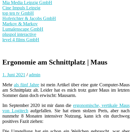
Mia Media Leipzig GmbH
Cine Impuls Leipzig
top ten tv GmbH
Hoferichter & Jacobs GmbH
Markov & Markov
Lumalenscape GmbH
pluspol interactive
level 4 films GmbH
Ergonomie am Schnittplatz | Maus
1. Juni 2021
/
admin
Mehr
als fünf Jahre
ist mein Artikel über eine gute Computer-Maus
am Schnittplatz alt. Leider hat es mich trotz guter Maus im letzten
Sommer dann doch erwischt: Mausarm.
Im September 2020 ist mir dann die
ergonomische, vertikale Maus
von Logitech
aufgefallen. Sie hat einen stolzen Preis, aber nach
nunmehr 8 Monaten intensiver Nutzung, kann ich ein durchweg
positives Fazit ziehen:
Die Umstellung hat ein schon ein Weilchen gebraucht, war aber