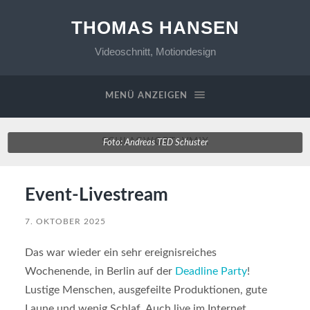
THOMAS HANSEN
Videoschnitt, Motiondesign
MENÜ ANZEIGEN
SCHLAGWORT:
VMIX
Foto: Andreas TED Schuster
Event-Livestream
7. OKTOBER 2025
Das war wieder ein sehr ereignisreiches
Wochenende, in Berlin auf der
Deadline Party
!
Lustige Menschen, ausgefeilte Produktionen, gute
Laune und wenig Schlaf. Auch live im Internet.