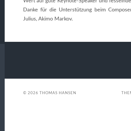
Wert auf gute Keynote-Speaker und fesselnde 
Danke für die Unterstützung beim Composen
Julius, Akimo Markov.
© 2026
THOMAS HANSEN
THE