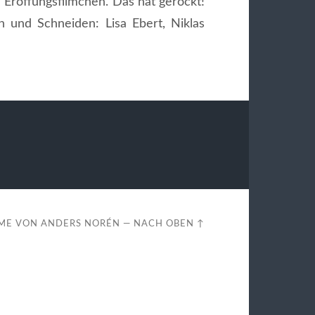
Eröffungsfilmchen. Das hat gerockt!
 und Schneiden: Lisa Ebert, Niklas
ME VON
ANDERS NORÉN
—
NACH OBEN ↑