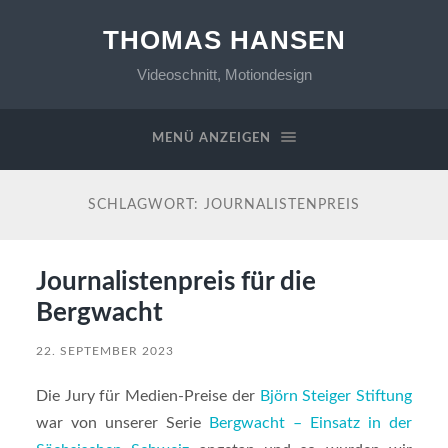
THOMAS HANSEN
Videoschnitt, Motiondesign
MENÜ ANZEIGEN
SCHLAGWORT:
JOURNALISTENPREIS
Journalistenpreis für die
Bergwacht
22. SEPTEMBER 2023
Die Jury für Medien-Preise der
Björn Steiger Stiftung
war von unserer Serie
Bergwacht – Einsatz in der