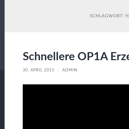
SCHLAGWORT:
H
Schnellere OP1A Er
30. APRIL 2015
/
ADMIN