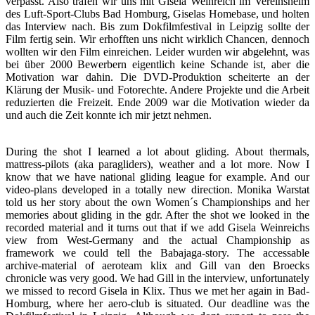
verpasst. Also trafen wir uns mit Gisela Weinreich im Vereinsheim
des Luft-Sport-Clubs Bad Homburg, Giselas Homebase, und holten
das Interview nach. Bis zum Dokfilmfestival in Leipzig sollte der
Film fertig sein. Wir erhofften uns nicht wirklich Chancen, dennoch
wollten wir den Film einreichen. Leider wurden wir abgelehnt, was
bei über 2000 Bewerbern eigentlich keine Schande ist, aber die
Motivation war dahin. Die DVD-Produktion scheiterte an der
Klärung der Musik- und Fotorechte. Andere Projekte und die Arbeit
reduzierten die Freizeit. Ende 2009 war die Motivation wieder da
und auch die Zeit konnte ich mir jetzt nehmen.
During the shot I learned a lot about gliding. About thermals,
mattress-pilots (aka paragliders), weather and a lot more. Now I
know that we have national gliding league for example. And our
video-plans developed in a totally new direction. Monika Warstat
told us her story about the own Women´s Championships and her
memories about gliding in the gdr. After the shot we looked in the
recorded material and it turns out that if we add Gisela Weinreichs
view from West-Germany and the actual Championship as
framework we could tell the Babajaga-story. The accessable
archive-material of aeroteam klix and Gill van den Broecks
chronicle was very good. We had Gill in the interview, unfortunately
we missed to record Gisela in Klix. Thus we met her again in Bad-
Homburg, where her aero-club is situated. Our deadline was the