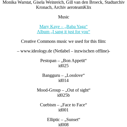
Monika Warstat, Gisela Weinreich, Gill van den Broeck, Stadtarchiv
Kronach, Archiv aeroteamKlix
Music
Mary Kaye – „Baba Yaga“
Album „I sang it just for you“
Creative Commons music we used for this film:
– www.ideology.de (Netlabel – inzwischen offline)-
Pestopan – „Bon Appetit“
id025
Bangguru – „Losslove“
id014
Mood-Group – „Out of sight“
id025b
Cuebism – „Face to Face“
id001
Elliptic – „Sunset“
id008