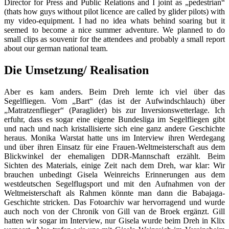
Director for Press and Public Relations and I joint as „pedestrian“
(thats how guys without pilot licence are called by glider pilots) with
my video-equipment. I had no idea whats behind soaring but it
seemed to become a nice summer adventure. We planned to do
small clips as souvenir for the attendees and probably a small report
about our german national team.
Die Umsetzung/ Realisation
Aber es kam anders. Beim Dreh lernte ich viel über das
Segelfliegen. Vom „Bart“ (das ist der Aufwindschlauch) über
„Matratzenflieger“ (Paraglider) bis zur Inversionswetterlage. Ich
erfuhr, dass es sogar eine eigene Bundesliga im Segelfliegen gibt
und nach und nach kristallisierte sich eine ganz andere Geschichte
heraus. Monika Warstat hatte uns im Interview ihren Werdegang
und über ihren Einsatz für eine Frauen-Weltmeisterschaft aus dem
Blickwinkel der ehemaligen DDR-Mannschaft erzählt. Beim
Sichten des Materials, einige Zeit nach dem Dreh, war klar: Wir
brauchen unbedingt Gisela Weinreichs Erinnerungen aus dem
westdeutschen Segelflugsport und mit den Aufnahmen von der
Weltmeisterschaft als Rahmen könnte man dann die Babajaga-
Geschichte stricken. Das Fotoarchiv war hervorragend und wurde
auch noch von der Chronik von Gill van de Broek ergänzt. Gill
hatten wir sogar im Interview, nur Gisela wurde beim Dreh in Klix