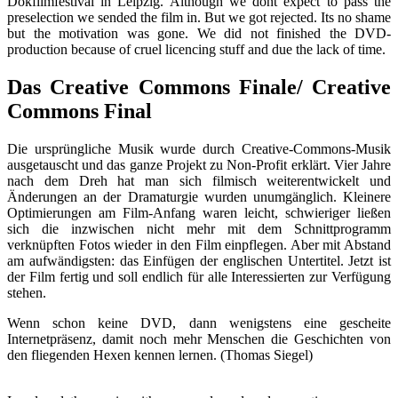
Dokfilmfestival in Leipzig. Although we dont expect to pass the
preselection we sended the film in. But we got rejected. Its no shame
but the motivation was gone. We did not finished the DVD-
production because of cruel licencing stuff and due the lack of time.
Das Creative Commons Finale/ Creative
Commons Final
Die ursprüngliche Musik wurde durch Creative-Commons-Musik
ausgetauscht und das ganze Projekt zu Non-Profit erklärt. Vier Jahre
nach dem Dreh hat man sich filmisch weiterentwickelt und
Änderungen an der Dramaturgie wurden unumgänglich. Kleinere
Optimierungen am Film-Anfang waren leicht, schwieriger ließen
sich die inzwischen nicht mehr mit dem Schnittprogramm
verknüpften Fotos wieder in den Film einpflegen. Aber mit Abstand
am aufwändigsten: das Einfügen der englischen Untertitel. Jetzt ist
der Film fertig und soll endlich für alle Interessierten zur Verfügung
stehen.
Wenn schon keine DVD, dann wenigstens eine gescheite
Internetpräsenz, damit noch mehr Menschen die Geschichten von
den fliegenden Hexen kennen lernen. (Thomas Siegel)