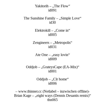
Yakitorih – „The Flow“
id091
The Sunshine Family – „Simple Love“
id30
Elektrokill – „Come in“
id005
Zengineers – „Metropolis“
id031
Ate One – „easy lovin“
id009
Oddjob – „GrateysCape (EA-Mix)“
id001
Oddjob – „Clr home“
id006
– www.thinner.cc (Netlabel – inzwischen offline)-
Brian Kage – „eight ways (Dennis Desantis remix)“
thn065